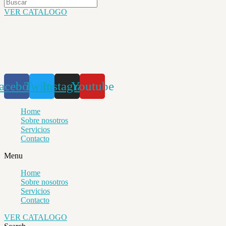
VER CATALOGO
acebook
Twitter
Instagram
Youtube
Home
Sobre nosotros
Servicios
Contacto
Menu
Home
Sobre nosotros
Servicios
Contacto
VER CATALOGO