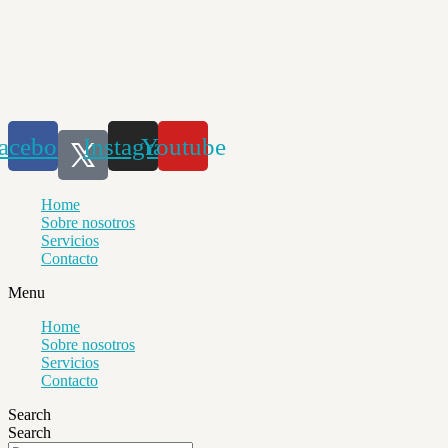
Saltar
al
contenido
acebook
Instagram
Youtube
Home
Sobre nosotros
Servicios
Contacto
Menu
Home
Sobre nosotros
Servicios
Contacto
Search
Search