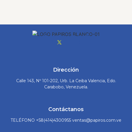
Tarjeteria Impresa
Tags
boda
,
bodaplayera
,
bodas
,
PAPIROS
,
Tarjetas
Dirección
Calle 143, Nº 101-202, Urb. La Ceiba Valencia, Edo.
Carabobo, Venezuela.
Contáctanos
TELÉFONO +58(414)4300955 ventas@papiros.com.ve