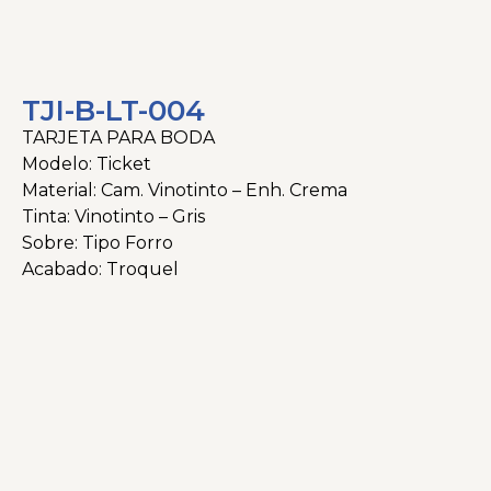
TJI-B-LT-004
TARJETA PARA BODA
Modelo: Ticket
Material: Cam. Vinotinto – Enh. Crema
Tinta: Vinotinto – Gris
Sobre: Tipo Forro
Acabado: Troquel
Categorías
Bodas
,
Linea Tematica
,
Tarjeteria
,
Tarjeteria Impresa
Tags
boda
,
bodas
,
PAPIROS
,
Tarjetas