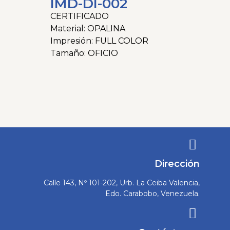
IMD-DI-002
CERTIFICADO
Material: OPALINA
Impresión: FULL COLOR
Tamaño: OFICIO
Categorías
Diplomas
,
Impresion Digital
Tags
diplomas
,
Grados
,
Graduaciones
,
Impresion
,
Impresion Digital
,
PAPIROS
Dirección
Calle 143, Nº 101-202, Urb. La Ceiba Valencia,
Edo. Carabobo, Venezuela.