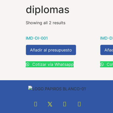
diplomas
Showing all 2 results
IMD-DI-001
IMD-D
Añadir al presupuesto
Añad
Cotizar vía Whatsapp
Cot