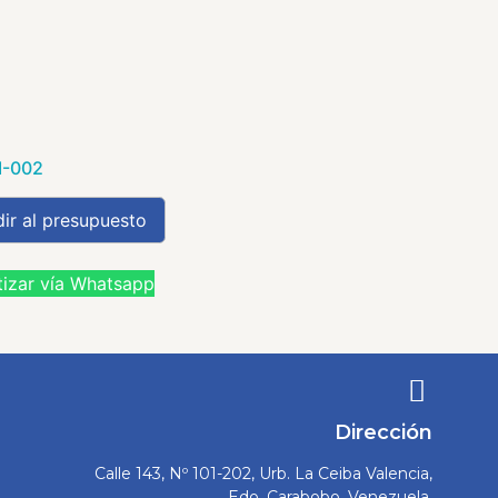
I-002
ir al presupuesto
izar vía Whatsapp
Dirección
Calle 143, Nº 101-202, Urb. La Ceiba Valencia,
Edo. Carabobo, Venezuela.