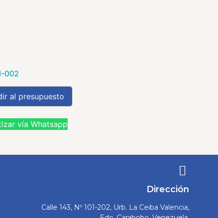
I-002
ir al presupuesto
izar vía Whatsapp
Dirección
Calle 143, Nº 101-202, Urb. La Ceiba Valencia,
Edo. Carabobo, Venezuela.