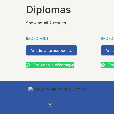
Diplomas
Showing all 2 results
IMD-DI-001
IMD-D
Añadir al presupuesto
Añad
Cotizar vía Whatsapp
Cot