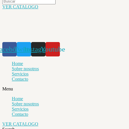
VER CATALOGO
acebook
Twitter
Instagram
Youtube
Home
Sobre nosotros
Servicios
Contacto
Menu
Home
Sobre nosotros
Servicios
Contacto
VER CATALOGO