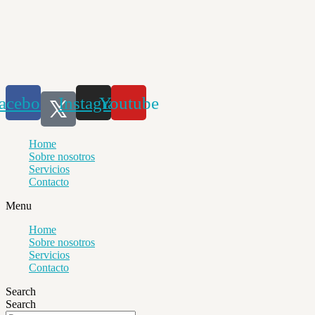
Saltar
al
contenido
acebook
Instagram
Youtube
Home
Sobre nosotros
Servicios
Contacto
Menu
Home
Sobre nosotros
Servicios
Contacto
Search
Search