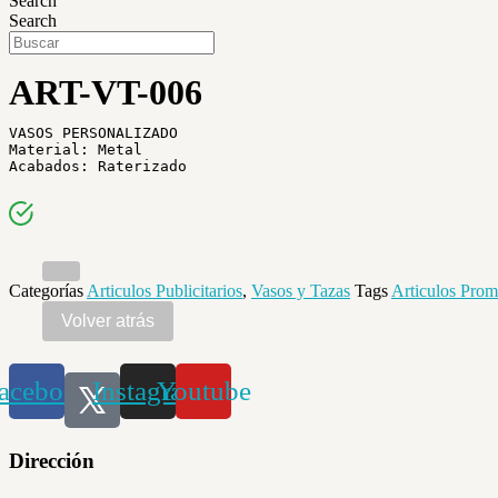
Search
Search
ART-VT-006
VASOS PERSONALIZADO

Material: Metal

Categorías
Articulos Publicitarios
,
Vasos y Tazas
Tags
Articulos Prom
acebook
Instagram
Youtube
Dirección