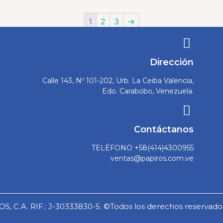
1
2
3
→
Dirección
Calle 143, Nº 101-202, Urb. La Ceiba Valencia,
Edo. Carabobo, Venezuela.
Contáctanos
TELÉFONO +58(414)4300955
ventas@papiros.com.ve
S, C.A. RIF.: J-30333830-5. ©Todos los derechos reservado