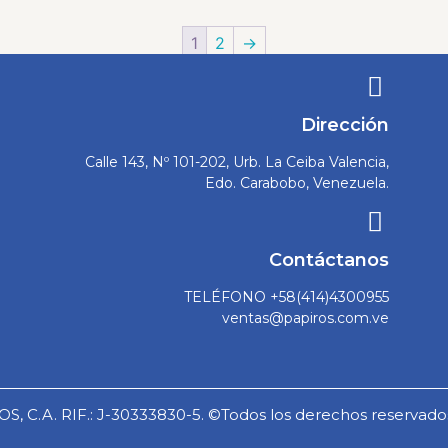
1
2
→
Dirección
Calle 143, Nº 101-202, Urb. La Ceiba Valencia,
Edo. Carabobo, Venezuela.
Contáctanos
TELÉFONO +58(414)4300955
ventas@papiros.com.ve
S, C.A. RIF.: J-30333830-5. ©Todos los derechos reservado