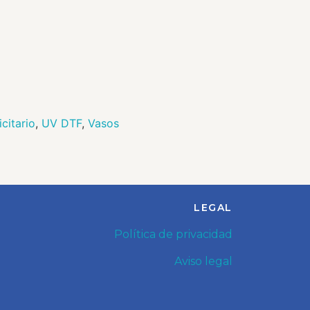
icitario
,
UV DTF
,
Vasos
LEGAL
Política de privacidad
Aviso legal