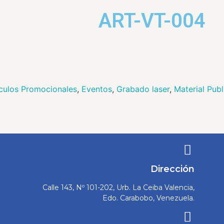
ART-VT-004
iculos Promocionales
,
Eventos
,
Grabado laser
,
Material Publ
Dirección
Calle 143, Nº 101-202, Urb. La Ceiba Valencia,
Edo. Carabobo, Venezuela.