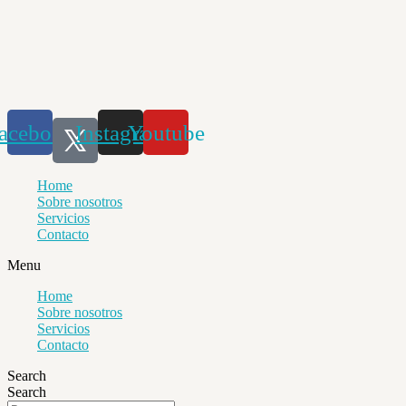
Saltar
al
contenido
acebook
Instagram
Youtube
Home
Sobre nosotros
Servicios
Contacto
Menu
Home
Sobre nosotros
Servicios
Contacto
Search
Search