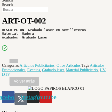
Search
Search
ART-OT-002
DESCRIPCION: Grabado laser en sevilleteros

Material: Madera

Categorías
Articulos Publicitarios
,
Otros Articulos
Tags
Articulos
Promocionales
,
Eventos
,
Grabado laser
,
Material Publicitario
,
UV
DTF
acebook
Instagram
Youtube