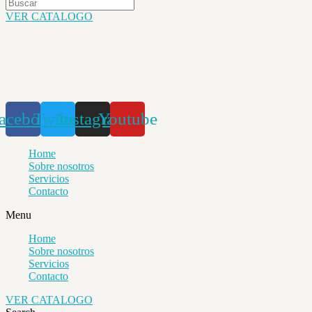
VER CATALOGO
acebook
Twitter
Instagram
Youtube
Home
Sobre nosotros
Servicios
Contacto
Menu
Home
Sobre nosotros
Servicios
Contacto
VER CATALOGO