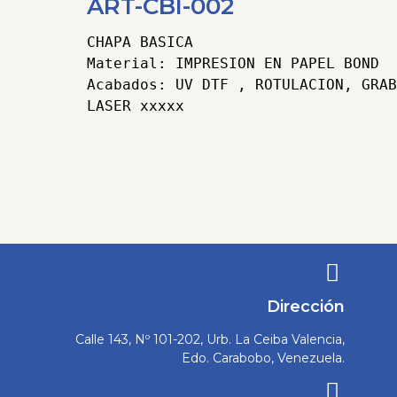
ART-CBI-002
CHAPA BASICA

Material: IMPRESION EN PAPEL BOND

Acabados: UV DTF , ROTULACION, GRAB
Categorías
Articulos Publicitarios
,
Chapas
Botones e Identificadores
Tags
Articulos
Promocionales
,
Botones
,
chapas
,
Eventos
,
Grabado laser
,
Identificadores
,
Material
Publicitario
,
UV DTF
Dirección
Calle 143, Nº 101-202, Urb. La Ceiba Valencia,
Edo. Carabobo, Venezuela.