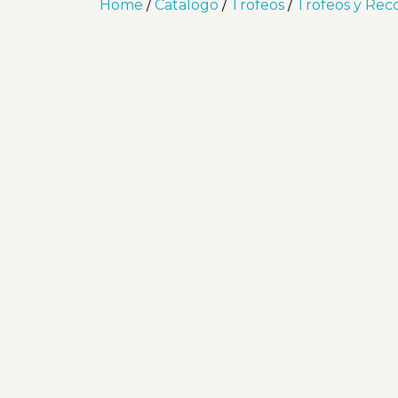
Home
/
Catalogo
/
Trofeos
/
Trofeos y Rec