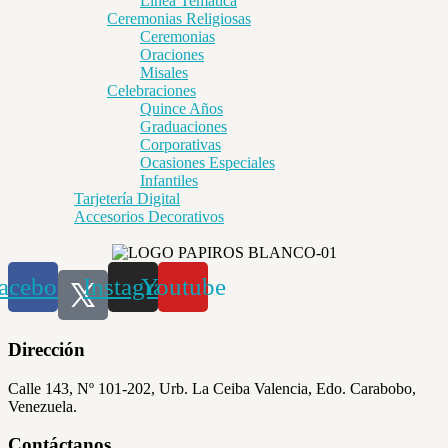
Línea Temática
Ceremonias Religiosas
Ceremonias
Oraciones
Misales
Celebraciones
Quince Años
Graduaciones
Corporativas
Ocasiones Especiales
Infantiles
Tarjetería Digital
Accesorios Decorativos
acebook
Instagram
Youtube
Dirección
Calle 143, Nº 101-202, Urb. La Ceiba Valencia, Edo. Carabobo,
Venezuela.
Contáctanos