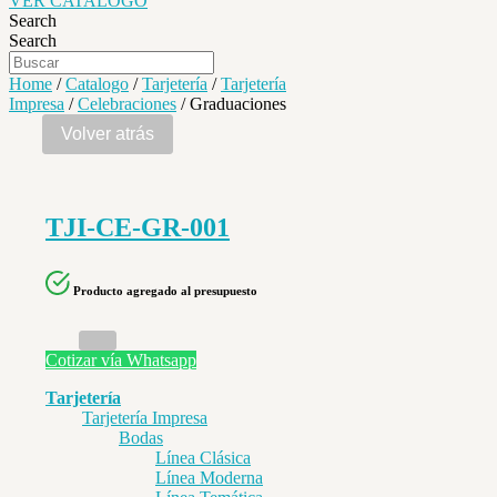
VER CATALOGO
Search
Search
Home
/
Catalogo
/
Tarjetería
/
Tarjetería
Impresa
/
Celebraciones
/ Graduaciones
TJI-CE-GR-001
Producto agregado al presupuesto
Cotizar vía Whatsapp
Tarjetería
Tarjetería Impresa
Bodas
Línea Clásica
Línea Moderna