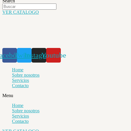
Search
VER CATALOGO
acebook
Twitter
Instagram
Youtube
Home
Sobre nosotros
Servicios
Contacto
Menu
Home
Sobre nosotros
Servicios
Contacto