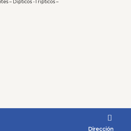
tes – Dípticos -Trípticos –
Dirección