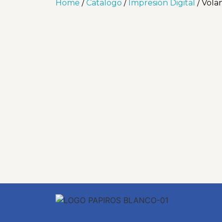
Home
/
Catalogo
/
Impresión Digital
/ Volan