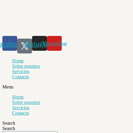
Saltar
al
contenido
acebook
Instagram
Youtube
Home
Sobre nosotros
Servicios
Contacto
Menu
Home
Sobre nosotros
Servicios
Contacto
Search
Search