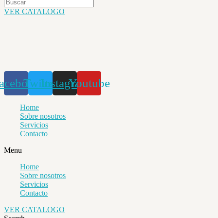
VER CATALOGO
acebook
Twitter
Instagram
Youtube
Home
Sobre nosotros
Servicios
Contacto
Menu
Home
Sobre nosotros
Servicios
Contacto
VER CATALOGO