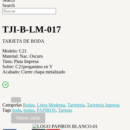
Search
Search
TJI-B-LM-017
TARJETA DE BODA
Modelo: C21
Material: Nac. Oscuro
Tinta: Plata Impresa
Sobre: C21pergamino en V
Acabado: Cierre chapa metalizado
Categorías
Bodas
,
Linea Moderna
,
Tarjeteria
,
Tarjeteria Impresa
Tags
boda
,
bodas
,
PAPIROS
,
Tarjetas