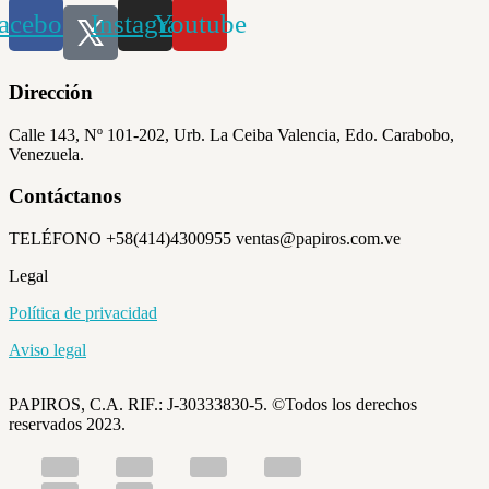
acebook
Instagram
Youtube
Dirección
Calle 143, Nº 101-202, Urb. La Ceiba Valencia, Edo. Carabobo,
Venezuela.
Contáctanos
TELÉFONO +58(414)4300955 ventas@papiros.com.ve
Legal
Política de privacidad
Aviso legal
PAPIROS, C.A. RIF.: J-30333830-5. ©Todos los derechos
reservados 2023.