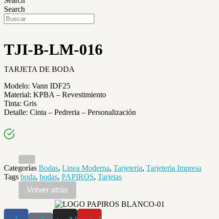
Search
Search
TJI-B-LM-016
TARJETA DE BODA
Modelo: Vann IDF25
Material: KPBA – Revestimiento
Tinta: Gris
Detalle: Cinta – Pedreria – Personalización
Categorías
Bodas
,
Linea Moderna
,
Tarjeteria
,
Tarjeteria Impresa
Tags
boda
,
bodas
,
PAPIROS
,
Tarjetas