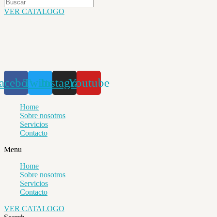
VER CATALOGO
acebook
Twitter
Instagram
Youtube
Home
Sobre nosotros
Servicios
Contacto
Menu
Home
Sobre nosotros
Servicios
Contacto
VER CATALOGO