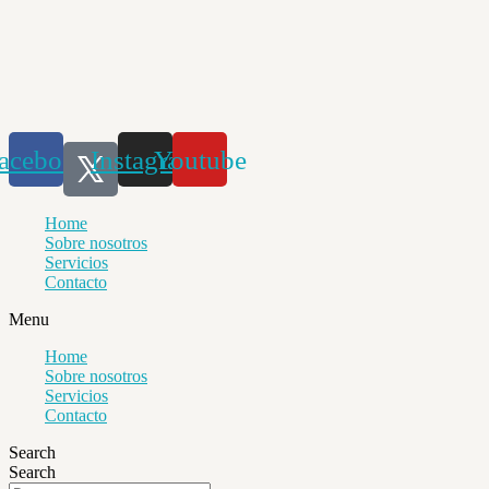
Saltar
al
contenido
acebook
Instagram
Youtube
Home
Sobre nosotros
Servicios
Contacto
Menu
Home
Sobre nosotros
Servicios
Contacto
Search
Search