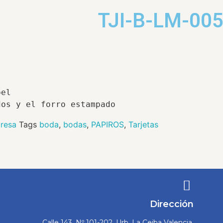
TJI-B-LM-00
el

dos y el forro estampado
presa
Tags
boda
,
bodas
,
PAPIROS
,
Tarjetas
Dirección
Calle 143, Nº 101-202, Urb. La Ceiba Valencia,