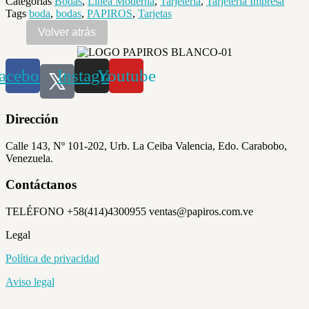
Categorías
Bodas
,
Linea Moderna
,
Tarjeteria
,
Tarjeteria Impresa
Tags
boda
,
bodas
,
PAPIROS
,
Tarjetas
acebook
Instagram
Youtube
Dirección
Calle 143, Nº 101-202, Urb. La Ceiba Valencia, Edo. Carabobo,
Venezuela.
Contáctanos
TELÉFONO +58(414)4300955 ventas@papiros.com.ve
Legal
Política de privacidad
Aviso legal