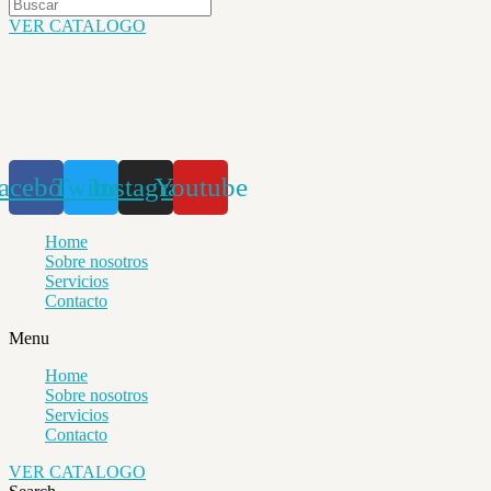
VER CATALOGO
acebook
Twitter
Instagram
Youtube
Home
Sobre nosotros
Servicios
Contacto
Menu
Home
Sobre nosotros
Servicios
Contacto
VER CATALOGO