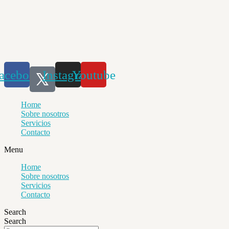
Saltar
al
contenido
acebook
Instagram
Youtube
Home
Sobre nosotros
Servicios
Contacto
Menu
Home
Sobre nosotros
Servicios
Contacto
Search
Search