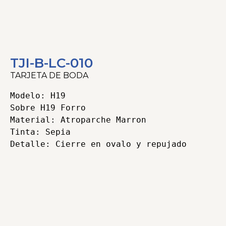
TJI-B-LC-010
TARJETA DE BODA
Modelo: H19

Sobre H19 Forro

Material: Atroparche Marron

Tinta: Sepia

Detalle: Cierre en ovalo y repujado
Categorías
Bodas
,
Linea Clasica
,
Tarjeteria
,
Tarjeteria Impresa
Tags
boda
,
bodas
,
clasica
,
PAPIROS
,
Tarjetas