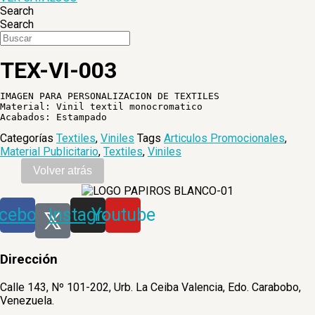
Search
Search
TEX-VI-003
IMAGEN PARA PERSONALIZACION DE TEXTILES

Material: Vinil textil monocromatico

Categorías
Textiles
,
Viniles
Tags
Articulos Promocionales
,
Material Publicitario
,
Textiles
,
Viniles
cebook
Instagram
Youtube
Dirección
Calle 143, Nº 101-202, Urb. La Ceiba Valencia, Edo. Carabobo,
Venezuela.