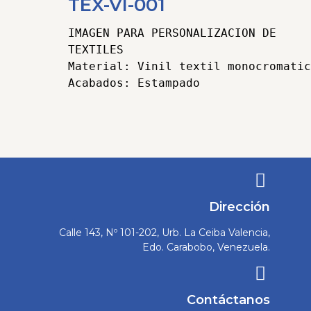
TEX-VI-001
IMAGEN PARA PERSONALIZACION DE 
TEXTILES

Material: Vinil textil monocromatic
Categorías
Textiles
,
Viniles
Tags
Articulos
Promocionales
,
Material Publicitario
,
Textile
Viniles
Dirección
Calle 143, Nº 101-202, Urb. La Ceiba Valencia,
Edo. Carabobo, Venezuela.
Contáctanos