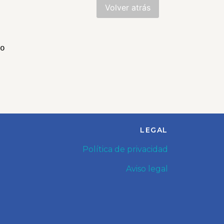
o

s
,
LEGAL
Política de privacidad
Aviso legal