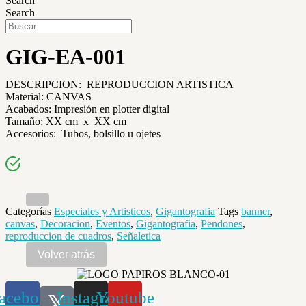
Search
Search
GIG-EA-001
DESCRIPCION: REPRODUCCION ARTISTICA
Material: CANVAS
Acabados: Impresión en plotter digital
Tamaño: XX cm x XX cm
Accesorios: Tubos, bolsillo u ojetes
Categorías
Especiales y Artisticos
,
Gigantografia
Tags
banner
,
canvas
,
Decoracion
,
Eventos
,
Gigantografia
,
Pendones
,
reproduccion de cuadros
,
Señaletica
acebook
Instagram
Youtube