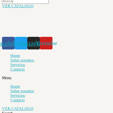
VER CATALOGO
acebook
Twitter
Instagram
Youtube
Home
Sobre nosotros
Servicios
Contacto
Menu
Home
Sobre nosotros
Servicios
Contacto
VER CATALOGO