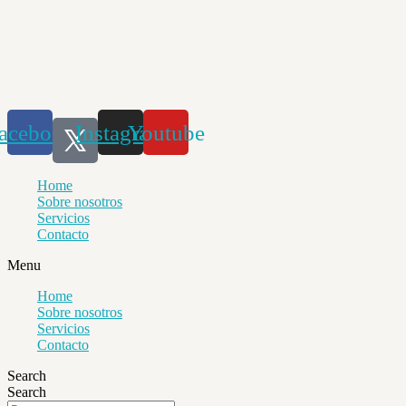
Saltar
al
contenido
acebook
Instagram
Youtube
Home
Sobre nosotros
Servicios
Contacto
Menu
Home
Sobre nosotros
Servicios
Contacto
Search
Search