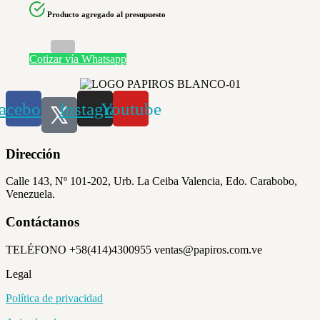
Producto agregado al presupuesto
Cotizar vía Whatsapp
acebook
Instagram
Youtube
Dirección
Calle 143, Nº 101-202, Urb. La Ceiba Valencia, Edo. Carabobo,
Venezuela.
Contáctanos
TELÉFONO +58(414)4300955 ventas@papiros.com.ve
Legal
Política de privacidad