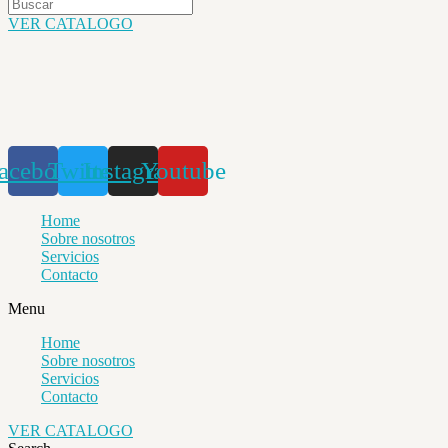
VER CATALOGO
acebook
Twitter
Instagram
Youtube
Home
Sobre nosotros
Servicios
Contacto
Menu
Home
Sobre nosotros
Servicios
Contacto
VER CATALOGO