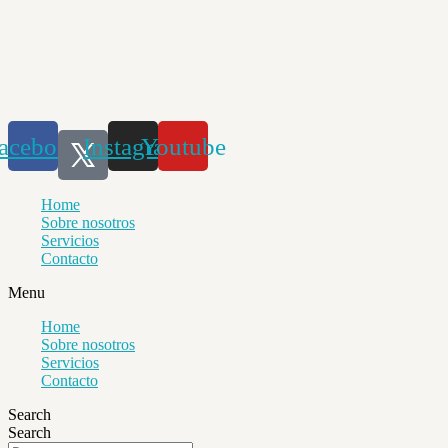
Saltar
al
contenido
acebook
Instagram
Youtube
Home
Sobre nosotros
Servicios
Contacto
Menu
Home
Sobre nosotros
Servicios
Contacto
Search
Search