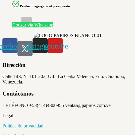
Producto agregado al presupuesto
Cotizar vía Whatsapp
acebook
Instagram
Youtube
Dirección
Calle 143, Nº 101-202, Urb. La Ceiba Valencia, Edo. Carabobo,
Venezuela.
Contáctanos
TELÉFONO +58(414)4300955 ventas@papiros.com.ve
Legal
Política de privacidad