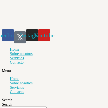
Saltar
al
contenido
acebook
Instagram
Youtube
Home
Sobre nosotros
Servicios
Contacto
Menu
Home
Sobre nosotros
Servicios
Contacto
Search
Search