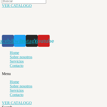
VER CATALOGO
acebook
Twitter
Instagram
Youtube
Home
Sobre nosotros
Servicios
Contacto
Menu
Home
Sobre nosotros
Servicios
Contacto
VER CATALOGO