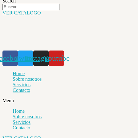
Search
VER CATALOGO
acebook
Twitter
Instagram
Youtube
Home
Sobre nosotros
Servicios
Contacto
Menu
Home
Sobre nosotros
Servicios
Contacto