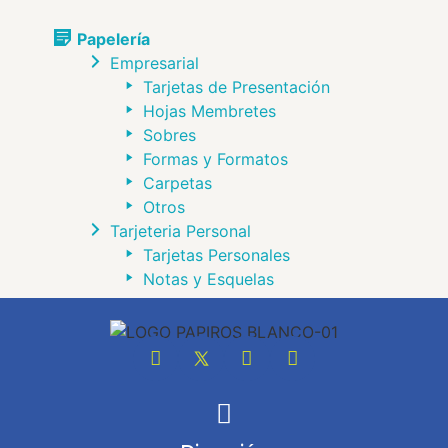
Papelería
Empresarial
Tarjetas de Presentación
Hojas Membretes
Sobres
Formas y Formatos
Carpetas
Otros
Tarjeteria Personal
Tarjetas Personales
Notas y Esquelas