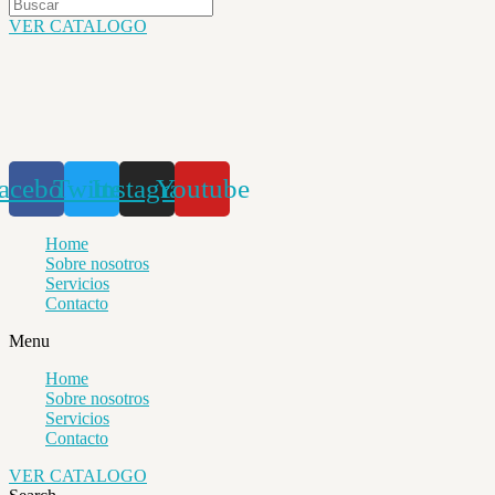
VER CATALOGO
acebook
Twitter
Instagram
Youtube
Home
Sobre nosotros
Servicios
Contacto
Menu
Home
Sobre nosotros
Servicios
Contacto
VER CATALOGO