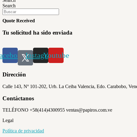
Search
Search
Quote Received
Tu solicitud ha sido enviada
acebook
Instagram
Youtube
Dirección
Calle 143, Nº 101-202, Urb. La Ceiba Valencia, Edo. Carabobo, Ven
Contáctanos
TELÉFONO +58(414)4300955 ventas@papiros.com.ve
Legal
Política de privacidad