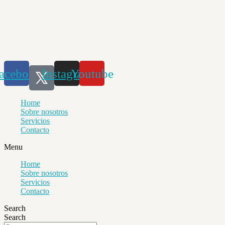
Saltar
al
contenido
acebook
Instagram
Youtube
Home
Sobre nosotros
Servicios
Contacto
Menu
Home
Sobre nosotros
Servicios
Contacto
Search
Search