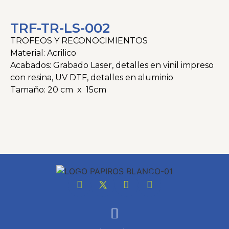
TRF-TR-LS-002
TROFEOS Y RECONOCIMIENTOS
Material: Acrilico
Acabados: Grabado Laser, detalles en vinil impreso
con resina, UV DTF, detalles en aluminio
Tamaño: 20 cm x 15cm
Categorías
Linea Superior
,
Trofeos
,
Trofeos y
Reconocimientos
Tags
acrilico
,
Eventos
,
Reconocimientos
,
Trofeos