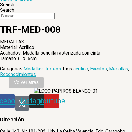
Search
Search
TRF-MED-008
MEDALLAS
Material: Acrilico
Acabados: Medalla sencilla rasterizada con cinta
Tamaño: 6 x 6cm
Categorías
Medallas
,
Trofeos
Tags
acrilico
,
Eventos
,
Medallas
,
Reconocimientos
cebook
Instagram
Youtube
Dirección
Calle 143, Nº 101-202, Urb. La Ceiba Valencia, Edo. Carabobo,