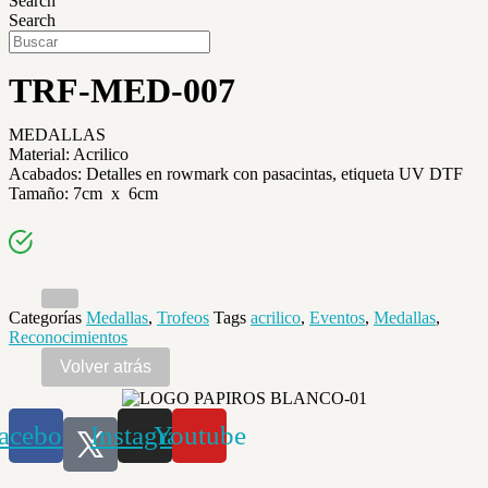
Search
Search
TRF-MED-007
MEDALLAS
Material: Acrilico
Acabados: Detalles en rowmark con pasacintas, etiqueta UV DTF
Tamaño: 7cm x 6cm
Categorías
Medallas
,
Trofeos
Tags
acrilico
,
Eventos
,
Medallas
,
Reconocimientos
acebook
Instagram
Youtube