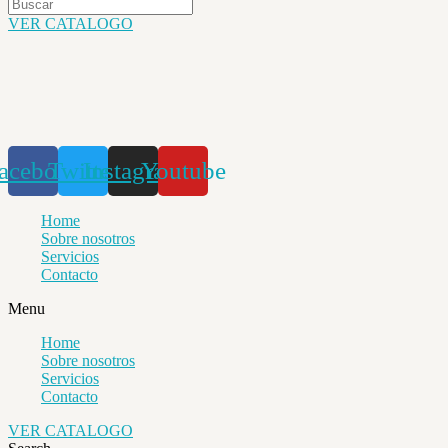
VER CATALOGO
acebook
Twitter
Instagram
Youtube
Home
Sobre nosotros
Servicios
Contacto
Menu
Home
Sobre nosotros
Servicios
Contacto
VER CATALOGO