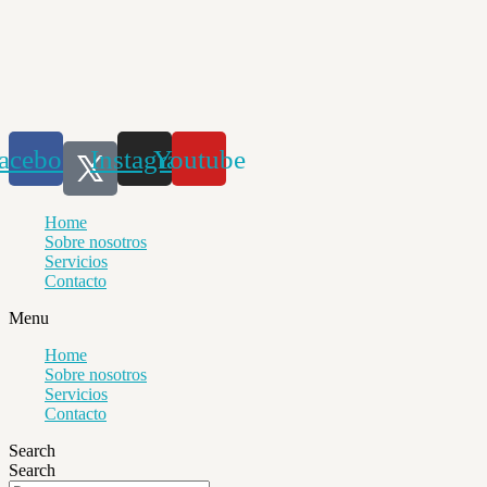
Saltar
al
contenido
acebook
Instagram
Youtube
Home
Sobre nosotros
Servicios
Contacto
Menu
Home
Sobre nosotros
Servicios
Contacto
Search
Search