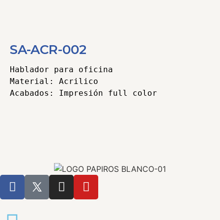
SA-ACR-002
Hablador para oficina

Material: Acrilico

Categorías
Acrilicos
,
Señaletica y Acrilicos
Tags
acrilico
,
Grabado laser
,
UV DTF