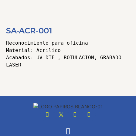
SA-ACR-001
Reconocimiento para oficina

Material: Acrilico

Acabados: UV DTF , ROTULACION, GRABADO 
Categorías
Acrilicos
,
Señaletica y Acrilicos
Tags
acrilico
,
Grabado laser
,
UV DTF