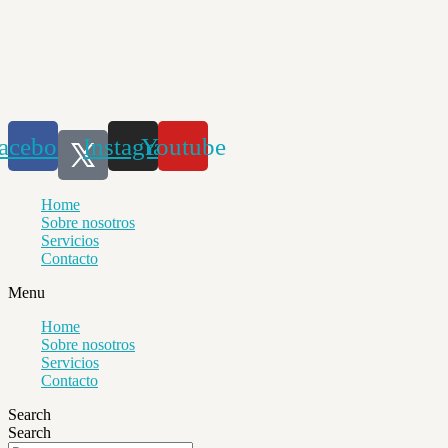
Saltar
al
contenido
acebook
Instagram
Youtube
Home
Sobre nosotros
Servicios
Contacto
Menu
Home
Sobre nosotros
Servicios
Contacto
Search
Search