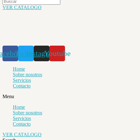
VER CATALOGO
acebook
Twitter
Instagram
Youtube
Home
Sobre nosotros
Servicios
Contacto
Menu
Home
Sobre nosotros
Servicios
Contacto
VER CATALOGO