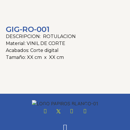
GIG-RO-001
DESCRIPCION: ROTULACION
Material: VINIL DE CORTE
Acabados: Corte digital
Tamaño: XX cm x XX cm
Categorías
Gigantografia
,
Rotulaciones
Tags
Articulos Promocionales
,
Decoracion
,
Eventos
,
Gigantografia
,
Rotulacion
,
Señaletica
,
Viniles