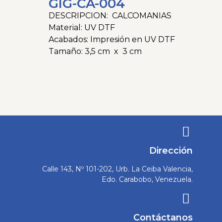
GIG-CA-004
DESCRIPCION: CALCOMANIAS
Material: UV DTF
Acabados: Impresión en UV DTF
Tamaño: 3,5 cm x 3 cm
Categorías
Calcomanias
,
Gigantografia
Tags
Articulos Promocionales
,
Calcomanias
,
Decoracion
,
Eventos
,
Gigantografia
,
Señalet
Viniles
Dirección
Calle 143, Nº 101-202, Urb. La Ceiba Valencia,
Edo. Carabobo, Venezuela.
Contáctanos