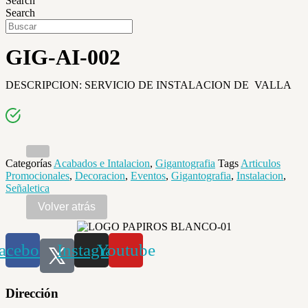
Search
Search
GIG-AI-002
DESCRIPCION: SERVICIO DE INSTALACION DE VALLA
Categorías
Acabados e Intalacion
,
Gigantografia
Tags
Articulos
Promocionales
,
Decoracion
,
Eventos
,
Gigantografia
,
Instalacion
,
Señaletica
acebook
Instagram
Youtube
Dirección