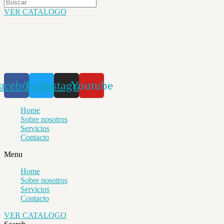
VER CATALOGO
acebook
Twitter
Instagram
Youtube
Home
Sobre nosotros
Servicios
Contacto
Menu
Home
Sobre nosotros
Servicios
Contacto
VER CATALOGO