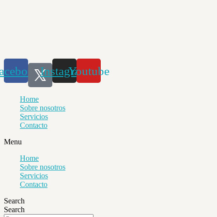
Saltar
al
contenido
acebook
Instagram
Youtube
Home
Sobre nosotros
Servicios
Contacto
Menu
Home
Sobre nosotros
Servicios
Contacto
Search
Search