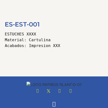
ES-EST-001
ESTUCHES XXXX 

Material: Cartulina

Categorías
Estuches
,
Estuches y Cajas
Tags
Articulos Promocionales
,
Cajas
,
Estuches
,
Impresion