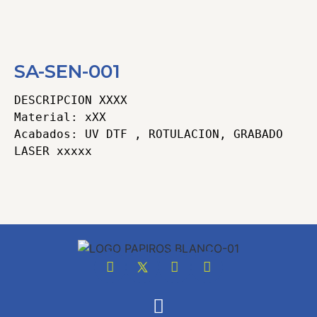
SA-SEN-001
DESCRIPCION XXXX

Material: xXX 

Acabados: UV DTF , ROTULACION, GRABADO 
Categorías
Señaletica
,
Señaletica y Acrilicos
Tags
Grabado laser
,
Señaletica
,
UV DTF