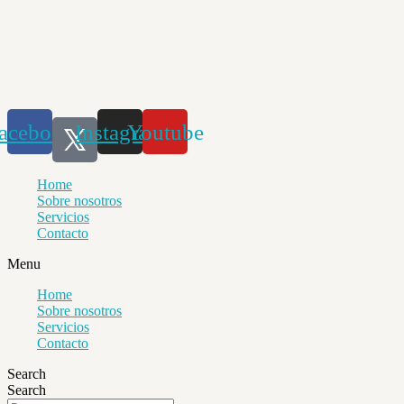
Saltar
al
contenido
acebook
Instagram
Youtube
Home
Sobre nosotros
Servicios
Contacto
Menu
Home
Sobre nosotros
Servicios
Contacto
Search
Search