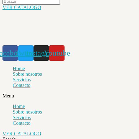
VER CATALOGO
acebook
Twitter
Instagram
Youtube
Home
Sobre nosotros
Servicios
Contacto
Menu
Home
Sobre nosotros
Servicios
Contacto
VER CATALOGO