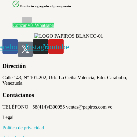
Producto agregado al presupuesto
Cotizar vía Whatsapp
acebook
Instagram
Youtube
Dirección
Calle 143, Nº 101-202, Urb. La Ceiba Valencia, Edo. Carabobo,
Venezuela.
Contáctanos
TELÉFONO +58(414)4300955 ventas@papiros.com.ve
Legal
Política de privacidad