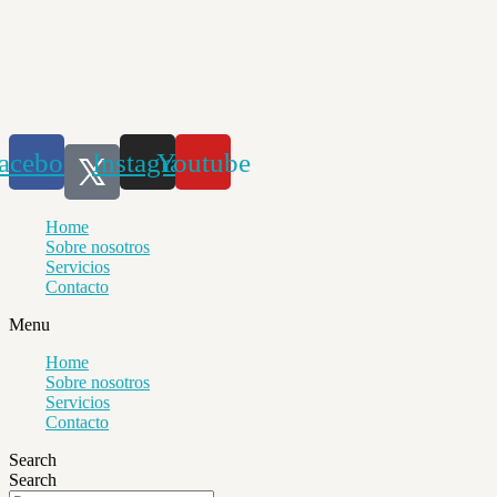
Saltar
al
contenido
acebook
Instagram
Youtube
Home
Sobre nosotros
Servicios
Contacto
Menu
Home
Sobre nosotros
Servicios
Contacto
Search
Search