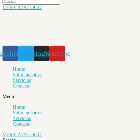
VER CATALOGO
acebook
Twitter
Instagram
Youtube
Home
Sobre nosotros
Servicios
Contacto
Menu
Home
Sobre nosotros
Servicios
Contacto
VER CATALOGO