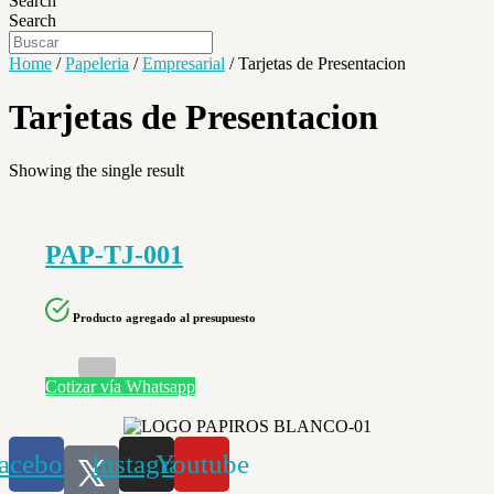
Search
Search
Home
/
Papeleria
/
Empresarial
/ Tarjetas de Presentacion
Tarjetas de Presentacion
Showing the single result
PAP-TJ-001
Producto agregado al presupuesto
Cotizar vía Whatsapp
acebook
Instagram
Youtube