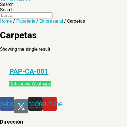
Search
Search
Home
/
Papeleria
/
Empresarial
/ Carpetas
Carpetas
Showing the single result
PAP-CA-001
Cotizar vía Whatsapp
cebook
Instagram
Youtube
Dirección